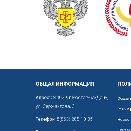
ОБЩАЯ ИНФОРМАЦИЯ
ПОЛ
Адрес:
344029, г.Ростов-на-Дону,
Общая 
ул. Сержантова, 3
Режим 
Телефон:
8(863) 285-10-35
Новос
Контак