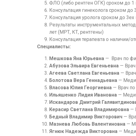
ФЛО (либо рентген ОГК) сроком до 1 
Консультация гинеколога сроком до 
Консультация уролога сроком до 3ех
Результаты инструментальных методо
лет (МРТ, КТ, рентгены)
Консультация терапевта о наличии/о
Специалисты:
Мешкова Яна Юрьевна
— Врач по фи
Абузова Эльвира Евгеньевна
— Врач
Агеева Светлана Евгеньевна
— Врач
Болотова Вера Геннадьевна
— Медиц
Власова Юлия Георгиевна
— Врач по
Ильяшенко Лидия Ивановна
— Медиц
Искандаров Дмитрий Галявитдинов
Керасир Светлана Владимировна
— 
Бедный Владимир Викторович
— Вра
Мазнева Любовь Валентиновна
— Ме
Ягнюк Надежда Викторовна
— Медиц