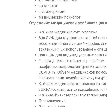
травматолог-ортопед
кардиолог
физиотерапевт
медицинский психолог
Отделение медицинской реабилитации в
Кабинет медицинского массажа
Зал ЛФК для групповых занятий осна
восстановления функций ходьбы, ста
занятий ЛФК с использованием специа
Зал ЛФК для индивидуальных заняти
Палата дневного стационара на 6 см
профилям: неврология, травматологи
COVID-19. Объем медицинской помощ
физиотерапии, лечебной физкультуры,
Кабинет медицинского психолога, в
«ЭКРАН», устройство психофизиологи
Кабинет физиотерапических процеду
Гальванизация
Электрофорез