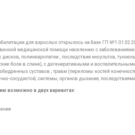
илитации для взрослых открылось на базе ГП №1 01.02.20
твенной медицинской помощи населению с заболеваниями
 дисков, полиневропатии , последствия инсультов, тунне
кие боли в спине), с дегенеративными и воспалительными 
обедренных суставов , травм (переломы костей конечност
чно-сосудистой, системы, органов дыхания, последствиям
ю возможно в двух вариантах:
чение