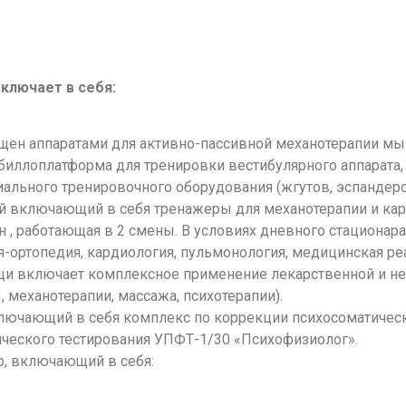
ключает в себя:
щен аппаратами для активно-пассивной механотерапии мы
биллоплатформа для тренировки вестибулярного аппарата
льного тренировочного оборудования (жгутов, эспандеров
й включающий в себя тренажеры для механотерапии и ка
ен , работающая в 2 смены. В условиях дневного стациона
я-ортопедия, кардиология, пульмонология, медицинская р
и включает комплексное применение лекарственной и не
 механотерапии, массажа, психотерапии).
ключающий в себя комплекс по коррекции психосоматичес
ческого тестирования УПФТ-1/30 «Психофизиолог».
р, включающий в себя: